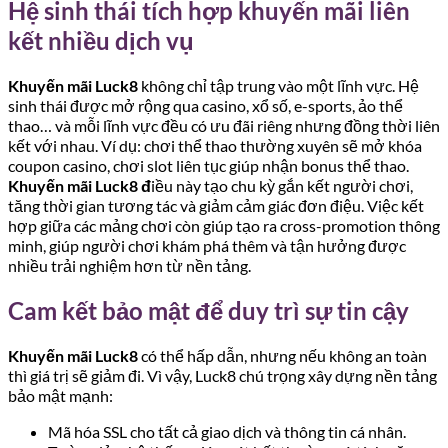
Hệ sinh thái tích hợp khuyến mãi liên
kết nhiều dịch vụ
Khuyến mãi Luck8
không chỉ tập trung vào một lĩnh vực. Hệ
sinh thái được mở rộng qua casino, xổ số, e-sports, ảo thể
thao… và mỗi lĩnh vực đều có ưu đãi riêng nhưng đồng thời liên
kết với nhau.
Ví dụ: chơi thể thao thường xuyên sẽ mở khóa
coupon casino, chơi slot liên tục giúp nhận bonus thể thao.
Khuyến mãi Luck8 đ
iều này tạo chu kỳ gắn kết người chơi,
tăng thời gian tương tác và giảm cảm giác đơn điệu.
Việc kết
hợp giữa các mảng chơi còn giúp tạo ra cross-promotion thông
minh, giúp người chơi khám phá thêm và tận hưởng được
nhiều trải nghiệm hơn từ nền tảng.
Cam kết bảo mật để duy trì sự tin cậy
Khuyến mãi Luck8
có thể hấp dẫn, nhưng nếu không an toàn
thì giá trị sẽ giảm đi. Vì vậy, Luck8 chú trọng xây dựng nền tảng
bảo mật mạnh:
Mã hóa SSL cho tất cả giao dịch và thông tin cá nhân.