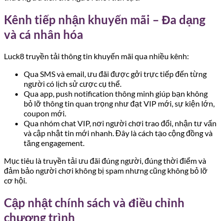
Kênh tiếp nhận khuyến mãi – Đa dạng
và cá nhân hóa
Luck8 truyền tải thông tin khuyến mãi qua nhiều kênh:
Qua SMS và email, ưu đãi được gởi trực tiếp đến từng
người có lịch sử cược cụ thể.
Qua app, push notification thông minh giúp bạn không
bỏ lỡ thông tin quan trọng như đạt VIP mới, sự kiện lớn,
coupon mới.
Qua nhóm chat VIP, nơi người chơi trao đổi, nhận tư vấn
và cập nhật tin mới nhanh. Đây là cách tạo cộng đồng và
tăng engagement.
Mục tiêu là truyền tải ưu đãi đúng người, đúng thời điểm và
đảm bảo người chơi không bị spam nhưng cũng không bỏ lỡ
cơ hội.
Cập nhật chính sách và điều chỉnh
chương trình