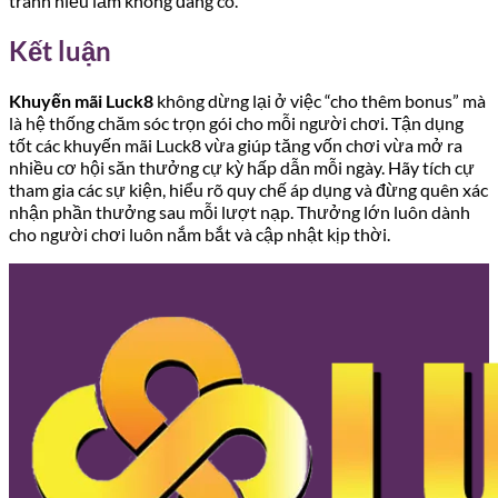
tránh hiểu lầm không đáng có.
Kết luận
Khuyến mãi Luck8
không dừng lại ở việc “cho thêm bonus” mà
là hệ thống chăm sóc trọn gói cho mỗi người chơi. Tận dụng
tốt các khuyến mãi Luck8 vừa giúp tăng vốn chơi vừa mở ra
nhiều cơ hội săn thưởng cự kỳ hấp dẫn mỗi ngày. Hãy tích cự
tham gia các sự kiện, hiểu rõ quy chế áp dụng và đừng quên xác
nhận phần thưởng sau mỗi lượt nạp. Thưởng lớn luôn dành
cho người chơi luôn nắm bắt và cập nhật kịp thời.