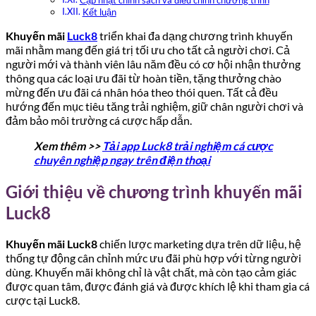
Cập nhật chính sách và điều chỉnh chương trình
Kết luận
Khuyến mãi
Luck8
triển khai đa dạng chương trình khuyến
mãi nhằm mang đến giá trị tối ưu cho tất cả người chơi. Cả
người mới và thành viên lâu năm đều có cơ hội nhận thưởng
thông qua các loại ưu đãi từ hoàn tiền, tặng thưởng chào
mừng đến ưu đãi cá nhân hóa theo thói quen. Tất cả đều
hướng đến mục tiêu tăng trải nghiệm, giữ chân người chơi và
đảm bảo môi trường cá cược hấp dẫn.
Xem thêm >>
Tải app Luck8 trải nghiệm cá cược
chuyên nghiệp ngay trên điện thoại
Giới thiệu về chương trình khuyến mãi
Luck8
Khuyến mãi Luck8
chiến lược marketing dựa trên dữ liệu, hệ
thống tự động cân chỉnh mức ưu đãi phù hợp với từng người
dùng. Khuyến mãi không chỉ là vật chất, mà còn tạo cảm giác
được quan tâm, được đánh giá và được khích lệ khi tham gia cá
cược tại Luck8.