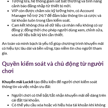
Tường lửa, hệ thống giám sát bất thường và tính năng
cảnh báo đăng nhập từ thiết bị mới.
VIP còn được chăm sóc kỹ lưỡng hơn, có Account
Manager hỗ trợ 24/7 để đảm bảo thông tin cá cược và
tài khoản luôn trong tầm kiểm soát.
Cam kết không chia sẻ dữ liệu cá nhân nếu không có sự
đồng ý; đồng thời cho phép người dùng xem, chỉnh sửa,
xóa dữ liệu bất kỳ khi cần thiết.
An toàn và minh bạch là yếu tố giúp chương trình khuyến mãi
có hiệu lực lâu dài và bền vững, tạo niềm tin cho người tham
gia.
Quyền kiểm soát và chủ động từ người
chơi
Khuyến mãi Luck8
tạo điều kiện để người chơi kiểm soát
thông tin và việc nhận ưu đãi:
Người chơi có thể bật/tắt nhận khuyến mãi dễ dàng trên
cài đặt tài khoản.
Có thể yêu cầu xóa hoặc vô hiệu hóa tài khoản khi không