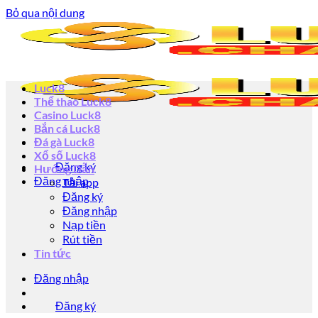
Bỏ qua nội dung
Luck8
Thể thao Luck8
Casino Luck8
Bắn cá Luck8
Đá gà Luck8
Xổ số Luck8
Đăng ký
Hướng Dẫn
Đăng nhập
Tải app
Đăng ký
Đăng nhập
Nạp tiền
Rút tiền
Tin tức
Đăng nhập
Đăng ký