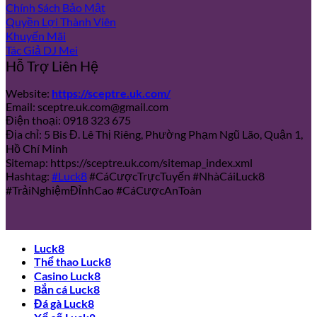
Chính Sách Bảo Mật
Quyền Lợi Thành Viên
Khuyến Mãi
Tác Giả DJ Mei
Hỗ Trợ Liên Hệ
Website:
https://sceptre.uk.com/
Email:
sceptre.uk.com@gmail.com
Điện thoại: 0918 323 675
Địa chỉ: 5 Bis Đ. Lê Thị Riêng, Phường Phạm Ngũ Lão, Quận 1,
Hồ Chí Minh
Sitemap: https://sceptre.uk.com/sitemap_index.xml
Hashtag:
#Luck8
#CáCượcTrựcTuyến #NhàCáiLuck8
#TrảiNghiệmĐỉnhCao #CáCượcAnToàn
Luck8
Thể thao Luck8
Casino Luck8
Bắn cá Luck8
Đá gà Luck8